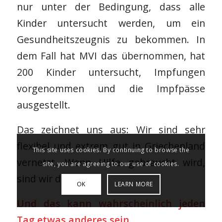
nur unter der Bedingung, dass alle
Kinder untersucht werden, um ein
Gesundheitszeugnis zu bekommen. In
dem Fall hat MVI das übernommen, hat
200 Kinder untersucht, Impfungen
vorgenommen und die Impfpässe
ausgestellt.
Das zeichnet uns aus: Wir sind sehr
flexibel und extrem gut in Griechenland
This site uses cookies. By continuing to browse the
vernetzt. Wenn Hilfe gebraucht wird,
site, you are agreeing to our use of cookies.
sind wir da!
OK
LEARN MORE
Und das kann wahrscheinlich jeden
Tag etwas anderes sein.